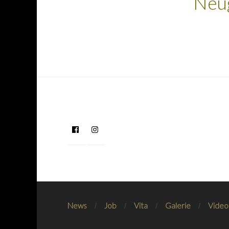
Neug
News
Job
Vita
Galerie
Video